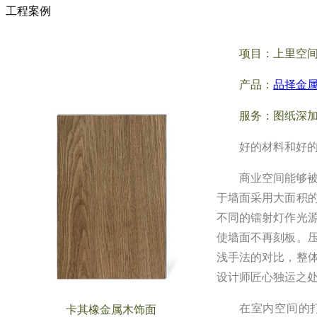
工程案例
项目：
上里空
产品：
品择金
服务：
图纸深
好的材料和好
商业空间能够
于墙面采用
大面积
不同的镭射灯作光
使
墙面
不再刻板。
浅手法的对比，整
设计师匠心独
运之
在室内空间的
卡其橡金属木饰面