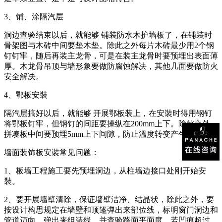
3、铺、涂隔汽层
洞边查验结束以后，就能够 铺装防水木护墙板了，在铺装时
骨架图与木砖中间要垫木垫。除此之外每片木砖最少用2个钢
钉钉牢，随后再装主龙骨，可是在装主龙骨时要预埋出表面薄
厚。木龙骨吊顶与墙形象要做防腐蚀解决，其他几面要做防火
安全解决。
4、鄂板安裝
隔汽层搞好以后，就能够 开展鄂板装上，在安裝时得用钢钉
将鄂板钉牢，但钢钉的间距要操纵在200mm上下。除此之外，
拼凑板中间要预埋5mm上下间隙，防止溫度转变产生形变。
墙面装饰板安裝常见问题：
1、板墙工程施工要先预埋洞边，从柱墙边接口处刚开始安
裝。
2、要开展墙壁清除，保证墙壁洁净、结晶状，除此之外，要
按设计构思规定在墙壁和顶篷弹出来部位线，标明窗门洞边和
管道迈向，弹出来组装线，并查验路面平面度，若凹痕超过