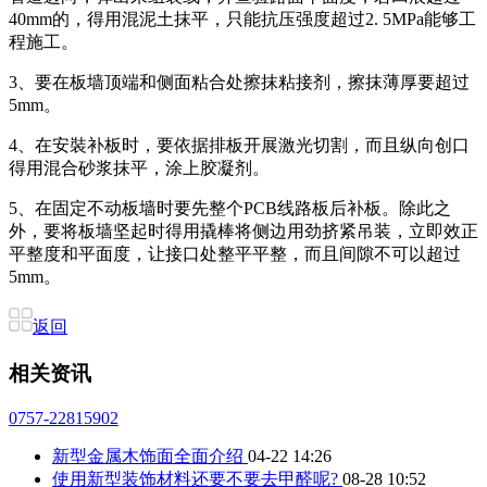
40mm的，得用混泥土抹平，只能抗压强度超过2. 5MPa能够工
程施工。
3、要在板墙顶端和侧面粘合处擦抹粘接剂，擦抹薄厚要超过
5mm。
4、在安裝补板时，要依据排板开展激光切割，而且纵向创口
得用混合砂浆抹平，涂上胶凝剂。
5、在固定不动板墙时要先整个PCB线路板后补板。除此之
外，要将板墙坚起时得用撬棒将侧边用劲挤紧吊装，立即效正
平整度和平面度，让接口处整平平整，而且间隙不可以超过
5mm。
返回
相关资讯
0757-22815902
新型金属木饰面全面介绍
04-22 14:26
使用新型装饰材料还要不要去甲醛呢?
08-28 10:52