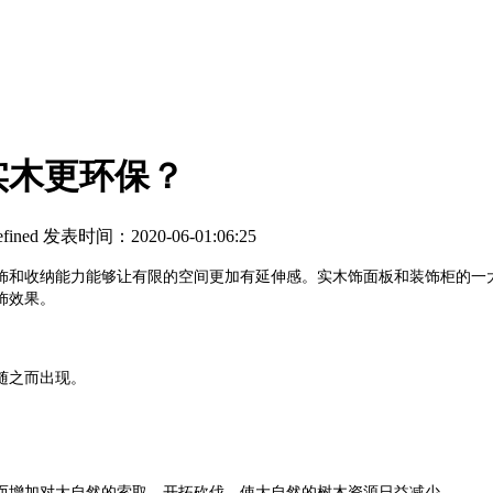
实木更环保？
fined
发表时间：2020-06-01:06:25
饰和收纳能力能够让有限的空间更加有延伸感。实木饰面板和装饰柜的一
饰效果。
随之而出现。
而增加对大自然的索取，开拓砍伐，使大自然的树木资源日益减少。