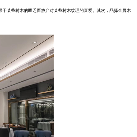
限于某些树木的匮乏而放弃对某些树木纹理的喜爱。其次，品择金属木