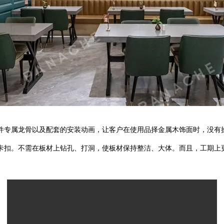
专属龙骨以及配套的安装动画，让客户在使用品择金属木饰面时，没有
扣。不需在板材上钻孔、打洞，使板材保持整洁、大体。而且，工期上更