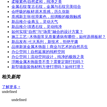
柔哑素色|自然柔和，纯净之美
金属石纹|复古石纹，金属与石纹完美结合
会呼吸的板材|原木质感，历久弥新
质感新主张|丝滑素色，丝绸般的极致触感
新品推介|金典玉，灵动大气
新品推介|清透石纹，灵动纯净
如何实现“自然”与“场景”融合的设计方案？
施工工艺 | 木饰面常见质量通病有哪些，如何选择板材？
新品发布 |七大系列，新技术，拒绝平庸
品择新派金属木饰面丨商业与艺术的自然共生
办公空间丨自然延展的纯粹空间
办公空间丨流动空间设计，纯净的极致之美
浮雕金属木饰面贵不贵？需要定期打扫吗？
新型墙面装饰材料方便打理吗？如何打理？
相关
新闻
了解更多 +
undefined
undefined