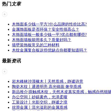
热门
文章
木饰面多少钱一平方?什么品牌的性价比高?
金属饰面板是否环保？安全性很高么？
木饰面墙板一般多少钱一平?优点都有哪些?
木饰面墙板能用多久？质量好吗？
墙壁装饰板常见的三种材料
木纹金属复合板这些优缺点你都要知道吗？
最新
资讯
岩木峰林沙漠橡木丨天然质感，静谧诗意
陶瓷木纹丨​通透明亮 高光镜面 奢华质感
新品推介|原触感木纹，天然木皮真实质感，触感自然细
办公空间丨砂砾素色，光泽柔哑
工装设计丨光影交织，静谧之境
丝滑金属丨流光溢彩的金属质感