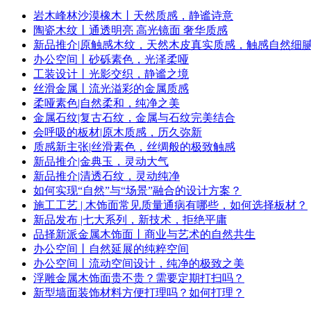
岩木峰林沙漠橡木丨天然质感，静谧诗意
陶瓷木纹丨​通透明亮 高光镜面 奢华质感
新品推介|原触感木纹，天然木皮真实质感，触感自然细
办公空间丨砂砾素色，光泽柔哑
工装设计丨光影交织，静谧之境
丝滑金属丨流光溢彩的金属质感
柔哑素色|自然柔和，纯净之美
金属石纹|复古石纹，金属与石纹完美结合
会呼吸的板材|原木质感，历久弥新
质感新主张|丝滑素色，丝绸般的极致触感
新品推介|金典玉，灵动大气
新品推介|清透石纹，灵动纯净
如何实现“自然”与“场景”融合的设计方案？
施工工艺 | 木饰面常见质量通病有哪些，如何选择板材？
新品发布 |七大系列，新技术，拒绝平庸
品择新派金属木饰面丨商业与艺术的自然共生
办公空间丨自然延展的纯粹空间
办公空间丨流动空间设计，纯净的极致之美
浮雕金属木饰面贵不贵？需要定期打扫吗？
新型墙面装饰材料方便打理吗？如何打理？