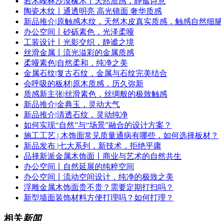
岩木峰林沙漠橡木丨天然质感，静谧诗意
陶瓷木纹丨​通透明亮 高光镜面 奢华质感
新品推介|原触感木纹，天然木皮真实质感，触感自然细
办公空间丨砂砾素色，光泽柔哑
工装设计丨光影交织，静谧之境
丝滑金属丨流光溢彩的金属质感
柔哑素色|自然柔和，纯净之美
金属石纹|复古石纹，金属与石纹完美结合
会呼吸的板材|原木质感，历久弥新
质感新主张|丝滑素色，丝绸般的极致触感
新品推介|金典玉，灵动大气
新品推介|清透石纹，灵动纯净
如何实现“自然”与“场景”融合的设计方案？
施工工艺 | 木饰面常见质量通病有哪些，如何选择板材？
新品发布 |七大系列，新技术，拒绝平庸
品择新派金属木饰面丨商业与艺术的自然共生
办公空间丨自然延展的纯粹空间
办公空间丨流动空间设计，纯净的极致之美
浮雕金属木饰面贵不贵？需要定期打扫吗？
新型墙面装饰材料方便打理吗？如何打理？
相关
新闻