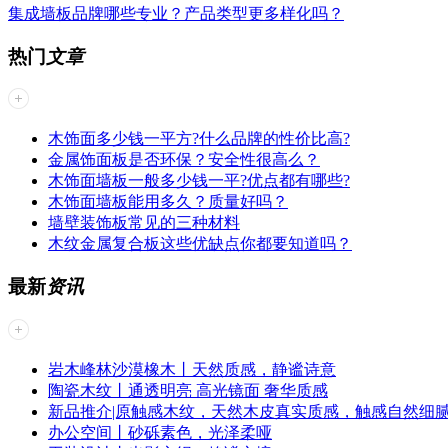
集成墙板品牌哪些专业？产品类型更多样化吗？
热门
文章
木饰面多少钱一平方?什么品牌的性价比高?
金属饰面板是否环保？安全性很高么？
木饰面墙板一般多少钱一平?优点都有哪些?
木饰面墙板能用多久？质量好吗？
墙壁装饰板常见的三种材料
木纹金属复合板这些优缺点你都要知道吗？
最新
资讯
岩木峰林沙漠橡木丨天然质感，静谧诗意
陶瓷木纹丨​通透明亮 高光镜面 奢华质感
新品推介|原触感木纹，天然木皮真实质感，触感自然细
办公空间丨砂砾素色，光泽柔哑