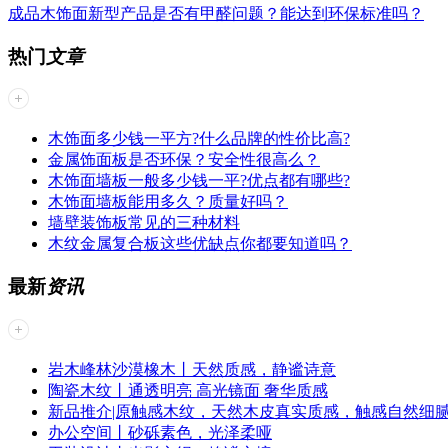
成品木饰面新型产品是否有甲醛问题？能达到环保标准吗？
热门
文章
木饰面多少钱一平方?什么品牌的性价比高?
金属饰面板是否环保？安全性很高么？
木饰面墙板一般多少钱一平?优点都有哪些?
木饰面墙板能用多久？质量好吗？
墙壁装饰板常见的三种材料
木纹金属复合板这些优缺点你都要知道吗？
最新
资讯
岩木峰林沙漠橡木丨天然质感，静谧诗意
陶瓷木纹丨​通透明亮 高光镜面 奢华质感
新品推介|原触感木纹，天然木皮真实质感，触感自然细
办公空间丨砂砾素色，光泽柔哑