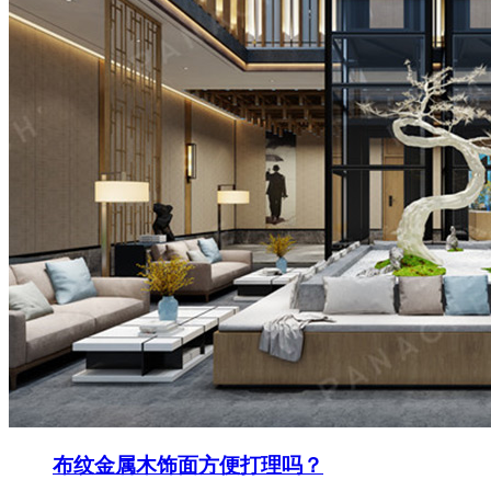
布纹金属木饰面方便打理吗？