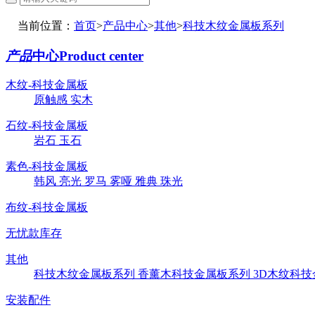
当前位置：
首页
>
产品中心
>
其他
>
科技木纹金属板系列
产品
中心
Product center
木纹-科技金属板
原触感
实木
石纹-科技金属板
岩石
玉石
素色-科技金属板
韩风
亮光
罗马
雾哑
雅典
珠光
布纹-科技金属板
无忧款库存
其他
科技木纹金属板系列
香薰木科技金属板系列
3D木纹科
安装配件